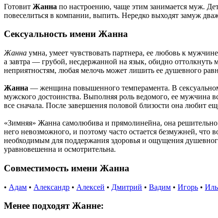
Готовит
Жанна
по настроению, чаще этим занимается муж. Де
повеселиться в компании, выпить. Нередко выходят замуж дваж
Сексуальность имени Жанна
Жанна
умна, умеет чувствовать партнера, ее любовь к мужчине
а завтра — грубой, несдержанной на язык, обидно оттолкнуть
неприятностям, любая мелочь может лишить ее душевного равно
Жанна
— женщина повышенного темперамента. В сексуальном пр
мужского достоинства. Выполняя роль ведомого, ее мужчина вс
все сначала. После завершения половой близости она любит еще
«Зимняя» Жанна самолюбива и прямолинейна, она решительно н
него невозможного, и поэтому часто остается безмужней, что в
необходимым для поддержания здоровья и ощущения душевного 
уравновешенна и осмотрительна.
Совместимость имени Жанна
•
Адам
•
Александр
•
Алексей
•
Дмитрий
•
Вадим
•
Игорь
•
Иль
Менее подходят Жаннe: