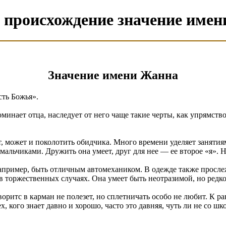
 происхождение значение име
Значение имени Жанна
сть Божья».
инает отца, наследует от него чаще такие черты, как упрямство
т, может и поколотить обидчика. Много времени уделяет заняти
ьчиками. Дружить она умеет, друг для нее — ее второе «я». Не 
пример, быть отличным автомехаником. В одежде также просле
 торжественных случаях. Она умеет быть неотразимой, но редко
воритс в карман не полезет, но сплетничать особо не любит. К 
х, кого знает давно и хорошо, часто это давняя, чуть ли не со ш