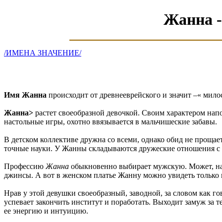
Жанна -
/ИМЕНА ЗНАЧЕНИЕ/
Имя Жанна
происходит от древнееврейского и значит –« мило
Жанна>
растет своеобразной девочкой. Своим характером напом
настольные игры, охотно ввязывается в мальчишеские забавы.
В детском коллективе дружна со всеми, однако обид не прощае
точные науки. У Жанны складываются дружеские отношения с мал
Профессию
Жанна
обыкновенно выбирает мужскую. Может, на
джинсы. А вот в женском платье Жанну можно увидеть только в
Нрав у этой девушки своеобразный, заводной, за словом как го
успевает закончить институт и поработать. Выходит замуж за те
ее энергию и интуицию.