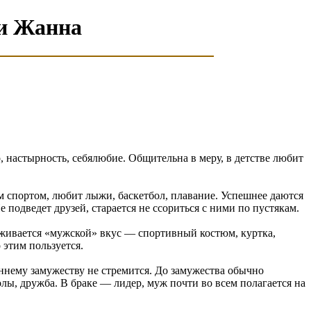
ни Жанна
, настырность, себялюбие. Общительна в меру, в детстве любит
ям спортом, любит лыжи, баскетбол, плавание. Успешнее даются
подведет друзей, старается не ссориться с ними по пустякам.
живается «мужской» вкус — спортивный костюм, куртка,
 этим пользуется.
раннему замужеству не стремится. До замужества обычно
колы, дружба. В браке — лидер, муж почти во всем полагается на