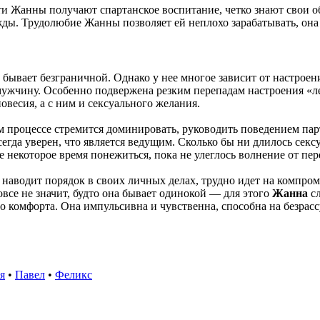
ти Жанны получают спартанское воспитание, четко знают свои о
ды. Трудолюбие Жанны позволяет ей неплохо зарабатывать, она 
 бывает безграничной. Однако у нее многое зависит от настроен
 мужчину. Особенно подвержена резким перепадам настроения «л
весия, а с ним и сексуального желания.
оцессе стремится доминировать, руководить поведением партнер
егда уверен, что является ведущим. Сколько бы ни длилось сек
 некоторое время понежиться, пока не улеглось волнение от пер
аводит порядок в своих личных делах, трудно идет на компроми
овсе не значит, будто она бывает одинокой — для этого
Жанна
сл
комфорта. Она импульсивна и чувственна, способна на безрасс
я
•
Павел
•
Феликс