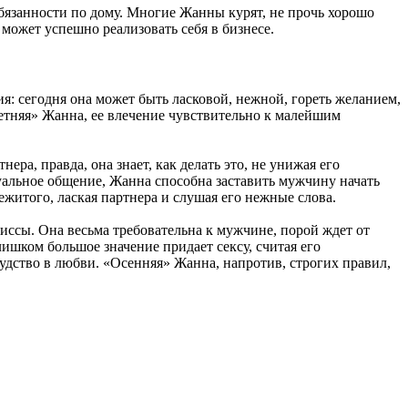
бязанности по дому. Многие Жанны курят, не прочь хорошо
может успешно реализовать себя в бизнесе.
ия: сегодня она может быть ласковой, нежной, гореть желанием,
етняя» Жанна, ее влечение чувствительно к малейшим
а, правда, она знает, как делать это, не унижая его
суальное общение, Жанна способна заставить мужчину начать
ежитого, лаская партнера и слушая его нежные слова.
ссы. Она весьма требовательна к мужчине, порой ждет от
ишком большое значение придает сексу, считая его
удство в любви. «Осенняя» Жанна, напротив, строгих правил,