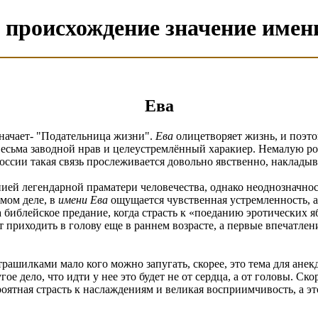
- происхождение значение имен
Ева
начает- "Подательница жизни".
Ева
олицетворяет жизнь, и поэто
есьма заводной нрав и целеустремлённый харакиер. Немалую рол
России такая связь прослеживается довольно явственно, наклады
копией легендарной праматери человечества, однако неоднозначн
амом деле, в
имени Ева
ощущается чувственная устремленность, ак
 библейское предание, когда страсть к «поеданию эротических яб
т приходить в голову еще в раннем возрасте, а первые впечатле
шилками мало кого можно запугать, скорее, это тема для анекдо
ое дело, что идти у нее это будет не от сердца, а от головы. Ско
оятная страсть к наслаждениям и великая восприимчивость, а эт