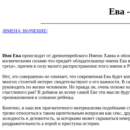
Ева 
/ИМЕНА ЗНАЧЕНИЕ/
Имя Ева
происходит от древнееврейского Имени Хавва и обоз
космическими силами что придаёт обладательнице имени Ева в
греха», причем в силу малого распространения этого имени в 
Нет, это совершенно не означает, что современная Ева будет 
многих столетий интерес свидетельствуют о его важности. В с
руководить по жизни человеком. Не правда ли, очень похоже на
счастливого рая? В добавок ко всему самой Еве эти мысли буду
проникновения в сознание ребёнка.
Конечно, в наш век прагматичного материализма подобными стра
трезво относиться к таким щепетильным вопросам как секс, друг
холодность и деловитость, за которыми может скрываться невер
раздражительность а порой и приступы истерии.