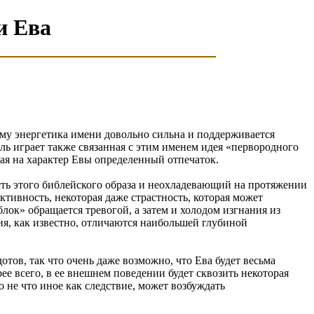
и Ева
му энергетика имени довольно сильна и поддерживается
ь играет также связанная с этим именем идея «первородного
вая на характер Евы определенный отпечаток.
ость этого библейского образа и неохладевающий на протяжении
тивность, некоторая даже страстность, которая может
лок» обращается тревогой, а затем и холодом изгнания из
ния, как известно, отличаются наибольшей глубиной
тов, так что очень даже возможно, что Ева будет весьма
рее всего, в ее внешнем поведении будет сквозить некоторая
о не что иное как следствие, может возбуждать