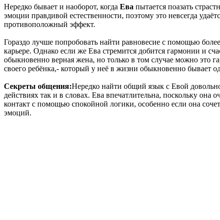
Нередко бывает и наоборот, когда
Ева
пытается поазать страстн
эмоции правдивой естественности, поэтому это невсегда удаёт
противоположный эффект.
Гораздо лучше попробовать найти равновесие с помощью более л
карьере. Однако если же Ева стремится добится гармонии и сча
обыкновенно верная жена, но только в том случае можно это га
своего ребёнка,- который у неё в жизни обыкновенно бывает од
Секреты общения:
Нередко найти общий язык с Евой довольно 
действиях так и в словах. Ева впечатлительна, поскольку она
контакт с помощью спокойной логики, особенно если она сочет
эмоций.