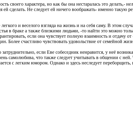
ость своего характера, но как бы она нестаралась это делать,- не
ся ей сделать. Не следует ей ничего воображать- именно такую 
егкого и веселого взгляда на жизнь и на себя саму. В этом случ
стья в браке а также близкими людьми, -то найти это можно тол
рантировать, если она чувствует полную взаимность и отдачу от
ин. Более счастливо чувствовать удовольствие от семейной жизн
затруднительно, если Еве собеседник ненравится, у неё возника
 очень самолюбива, что также следует учитывать в общении с не
ается с легким юмором. Однако и здесь неследует переборщить,