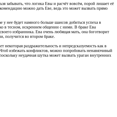
льзя забывать, что логика Евы и расчёт вовсём, порой лишает её
рекомендацию можно дать Еве, ведь это может вызвать прямо
ае у нее будет намного больше шансов добиться успеха в
ько в тесном, искреннем общении с ними. В браке Ева
 своего избранника. Ева очень любящая мать, она боготворит
и, получится во втором браке.
ет некоторая раздражительность и непредсказуемость как в
й. Чтоб избежать конфликтов, можно попробовать ненавязчивый
 поскольку неудачная шутка может вызвать ураган внутренних